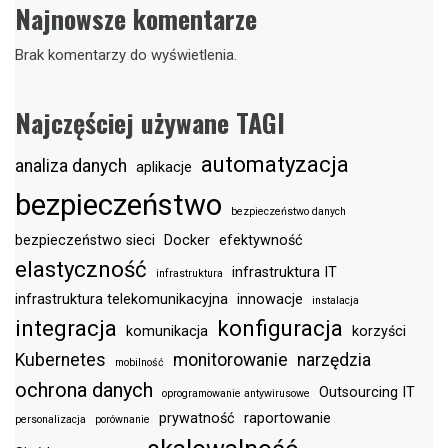
Najnowsze komentarze
Brak komentarzy do wyświetlenia.
Najczęściej używane TAGI
automatyzacja
analiza danych
aplikacje
bezpieczeństwo
bezpieczeństwo danych
bezpieczeństwo sieci
Docker
efektywność
elastyczność
infrastruktura IT
infrastruktura
infrastruktura telekomunikacyjna
innowacje
instalacja
integracja
konfiguracja
komunikacja
korzyści
Kubernetes
monitorowanie
narzędzia
mobilność
ochrona danych
Outsourcing IT
oprogramowanie antywirusowe
prywatność
raportowanie
personalizacja
porównanie