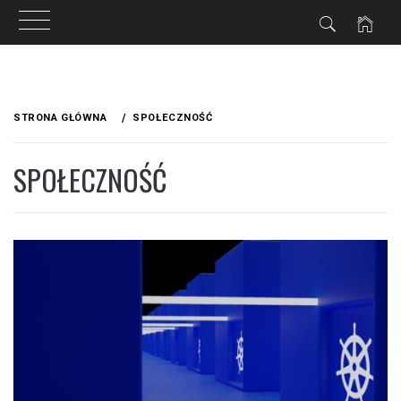
Przejdź
do
STRONA GŁÓWNA
SPOŁECZNOŚĆ
treści
SPOŁECZNOŚĆ