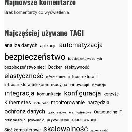
Najnowsze komentarze
Brak komentarzy do wyświetlenia.
Najczęściej używane TAGI
automatyzacja
analiza danych
aplikacje
bezpieczeństwo
bezpieczeństwo danych
bezpieczeństwo sieci
Docker
efektywność
elastyczność
infrastruktura IT
infrastruktura
infrastruktura telekomunikacyjna
innowacje
instalacja
integracja
konfiguracja
komunikacja
korzyści
Kubernetes
monitorowanie
narzędzia
mobilność
ochrona danych
Outsourcing IT
oprogramowanie antywirusowe
prywatność
raportowanie
personalizacja
porównanie
skalowalność
Sieć komputerowa
społeczność