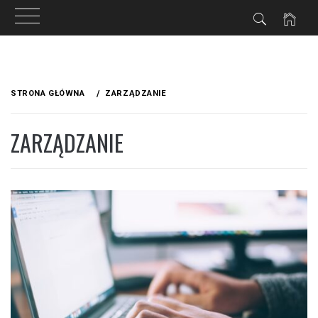
Przejdź
do
STRONA GŁÓWNA
ZARZĄDZANIE
treści
ZARZĄDZANIE