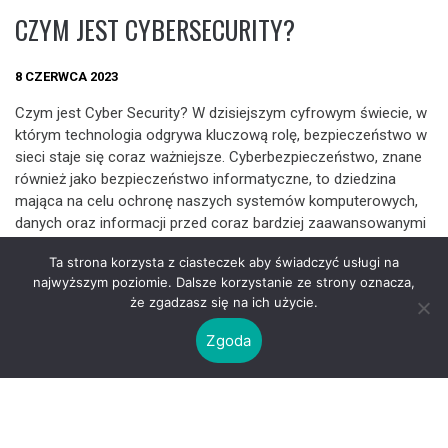
CZYM JEST CYBERSECURITY?
8 CZERWCA 2023
Czym jest Cyber Security? W dzisiejszym cyfrowym świecie, w
którym technologia odgrywa kluczową rolę, bezpieczeństwo w
sieci staje się coraz ważniejsze. Cyberbezpieczeństwo, znane
również jako bezpieczeństwo informatyczne, to dziedzina
mająca na celu ochronę naszych systemów komputerowych,
danych oraz informacji przed coraz bardziej zaawansowanymi
zagrożeniami pochodzącymi z cyberprzestrzeni. Poznaj bliżej
Ta strona korzysta z ciasteczek aby świadczyć usługi na
tę fascynującą dziedzinę i dowiedz się, jakie są najważniejsze
najwyższym poziomie. Dalsze korzystanie ze strony oznacza,
aspekty cyberbezpieczeństwa oraz jak możemy zabezpieczyć
że zgadzasz się na ich użycie.
się przed coraz bardziej wyrafinowanymi atakami. Przygotuj się
na podróż przez świat cyberbezpieczeństwa, który jest
Zgoda
niezwykle istotny w naszym codziennym życiu online.