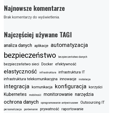
Najnowsze komentarze
Brak komentarzy do wyświetlenia.
Najczęściej używane TAGI
automatyzacja
analiza danych
aplikacje
bezpieczeństwo
bezpieczeństwo danych
bezpieczeństwo sieci
Docker
efektywność
elastyczność
infrastruktura IT
infrastruktura
infrastruktura telekomunikacyjna
innowacje
instalacja
integracja
konfiguracja
komunikacja
korzyści
Kubernetes
monitorowanie
narzędzia
mobilność
ochrona danych
Outsourcing IT
oprogramowanie antywirusowe
prywatność
raportowanie
personalizacja
porównanie