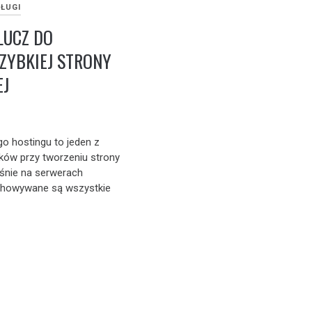
ŁUGI
LUCZ DO
SZYBKIEJ STRONY
EJ
o hostingu to jeden z
ków przy tworzeniu strony
aśnie na serwerach
chowywane są wszystkie