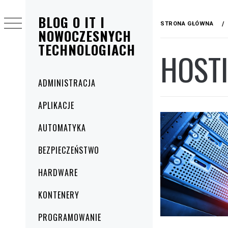
Przejdź
BLOG O IT I
do
STRONA GŁÓWNA
treści
NOWOCZESNYCH
TECHNOLOGIACH
HOSTI
Menu
ADMINISTRACJA
główne
APLIKACJE
AUTOMATYKA
BEZPIECZEŃSTWO
HARDWARE
KONTENERY
PROGRAMOWANIE