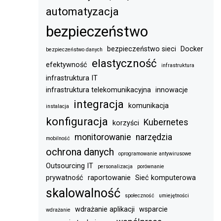
automatyzacja
bezpieczeństwo
bezpieczeństwo sieci
Docker
bezpieczeństwo danych
elastyczność
efektywność
infrastruktura
infrastruktura IT
infrastruktura telekomunikacyjna
innowacje
integracja
komunikacja
instalacja
konfiguracja
Kubernetes
korzyści
monitorowanie
narzędzia
mobilność
ochrona danych
oprogramowanie antywirusowe
Outsourcing IT
personalizacja
porównanie
prywatność
raportowanie
Sieć komputerowa
skalowalność
społeczność
umiejętności
wdrażanie aplikacji
wsparcie
wdrażanie