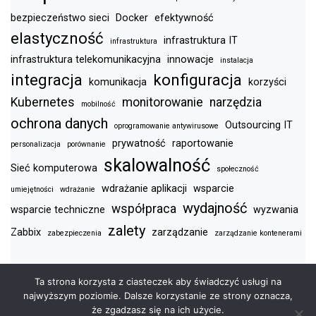
bezpieczeństwo sieci
Docker
efektywność
elastyczność
infrastruktura IT
infrastruktura
infrastruktura telekomunikacyjna
innowacje
instalacja
integracja
konfiguracja
komunikacja
korzyści
Kubernetes
monitorowanie
narzędzia
mobilność
ochrona danych
Outsourcing IT
oprogramowanie antywirusowe
prywatność
raportowanie
personalizacja
porównanie
skalowalność
Sieć komputerowa
społeczność
wdrażanie aplikacji
wsparcie
umiejętności
wdrażanie
wydajność
współpraca
wsparcie techniczne
wyzwania
zalety
Zabbix
zarządzanie
zabezpieczenia
zarządzanie kontenerami
Ta strona korzysta z ciasteczek aby świadczyć usługi na
najwyższym poziomie. Dalsze korzystanie ze strony oznacza,
PRAWA AUTORSKIE XA5.PL © WSZELKIE PRAWA
że zgadzasz się na ich użycie.