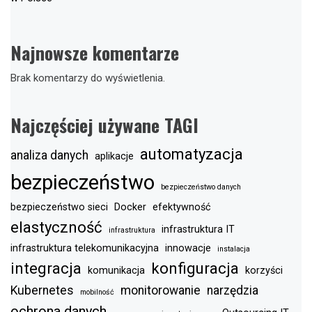
Najnowsze komentarze
Brak komentarzy do wyświetlenia.
Najczęściej używane TAGI
automatyzacja
analiza danych
aplikacje
bezpieczeństwo
bezpieczeństwo danych
bezpieczeństwo sieci
Docker
efektywność
elastyczność
infrastruktura IT
infrastruktura
infrastruktura telekomunikacyjna
innowacje
instalacja
integracja
konfiguracja
komunikacja
korzyści
Kubernetes
monitorowanie
narzędzia
mobilność
ochrona danych