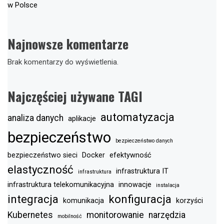
w Polsce
Najnowsze komentarze
Brak komentarzy do wyświetlenia.
Najczęściej używane TAGI
automatyzacja
analiza danych
aplikacje
bezpieczeństwo
bezpieczeństwo danych
bezpieczeństwo sieci
Docker
efektywność
elastyczność
infrastruktura IT
infrastruktura
infrastruktura telekomunikacyjna
innowacje
instalacja
integracja
konfiguracja
komunikacja
korzyści
Kubernetes
monitorowanie
narzędzia
mobilność