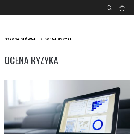
Przejdź
do
STRONA GŁÓWNA
OCENA RYZYKA
treści
OCENA RYZYKA