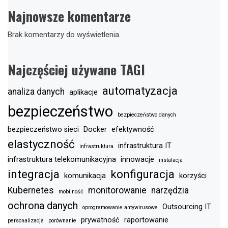
Najnowsze komentarze
Brak komentarzy do wyświetlenia.
Najczęściej używane TAGI
automatyzacja
analiza danych
aplikacje
bezpieczeństwo
bezpieczeństwo danych
bezpieczeństwo sieci
Docker
efektywność
elastyczność
infrastruktura IT
infrastruktura
infrastruktura telekomunikacyjna
innowacje
instalacja
integracja
konfiguracja
komunikacja
korzyści
Kubernetes
monitorowanie
narzędzia
mobilność
ochrona danych
Outsourcing IT
oprogramowanie antywirusowe
prywatność
raportowanie
personalizacja
porównanie