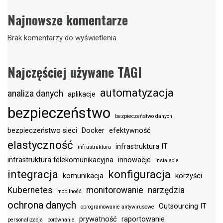
Najnowsze komentarze
Brak komentarzy do wyświetlenia.
Najczęściej używane TAGI
automatyzacja
analiza danych
aplikacje
bezpieczeństwo
bezpieczeństwo danych
bezpieczeństwo sieci
Docker
efektywność
elastyczność
infrastruktura IT
infrastruktura
infrastruktura telekomunikacyjna
innowacje
instalacja
integracja
konfiguracja
komunikacja
korzyści
Kubernetes
monitorowanie
narzędzia
mobilność
ochrona danych
Outsourcing IT
oprogramowanie antywirusowe
prywatność
raportowanie
personalizacja
porównanie