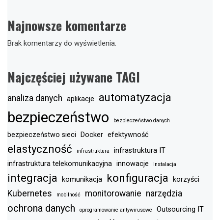
Najnowsze komentarze
Brak komentarzy do wyświetlenia.
Najczęściej używane TAGI
automatyzacja
analiza danych
aplikacje
bezpieczeństwo
bezpieczeństwo danych
bezpieczeństwo sieci
Docker
efektywność
elastyczność
infrastruktura IT
infrastruktura
infrastruktura telekomunikacyjna
innowacje
instalacja
integracja
konfiguracja
komunikacja
korzyści
Kubernetes
monitorowanie
narzędzia
mobilność
ochrona danych
Outsourcing IT
oprogramowanie antywirusowe