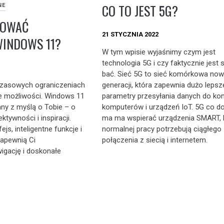
CO TO JEST 5G?
NE
LOWAĆ
21 STYCZNIA 2022
WINDOWS 11?
W tym wpisie wyjaśnimy czym jest
technologia 5G i czy faktycznie jest 
bać. Sieć 5G to sieć komórkowa now
generacji, która zapewnia dużo lepsz
czasowych ograniczeniach
parametry przesyłania danych do ko
we możliwości. Windows 11
komputerów i urządzeń IoT. 5G co d
ny z myślą o Tobie – o
ma ma wspierać urządzenia SMART, 
ktywności i inspiracji.
normalnej pracy potrzebują ciągłego
ejs, inteligentne funkcje i
połączenia z siecią i internetem.
zapewnią Ci
gację i doskonałe