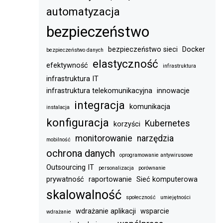
automatyzacja
bezpieczeństwo
bezpieczeństwo sieci
Docker
bezpieczeństwo danych
elastyczność
efektywność
infrastruktura
infrastruktura IT
infrastruktura telekomunikacyjna
innowacje
integracja
komunikacja
instalacja
konfiguracja
Kubernetes
korzyści
monitorowanie
narzędzia
mobilność
ochrona danych
oprogramowanie antywirusowe
Outsourcing IT
personalizacja
porównanie
prywatność
raportowanie
Sieć komputerowa
skalowalność
społeczność
umiejętności
wdrażanie aplikacji
wsparcie
wdrażanie