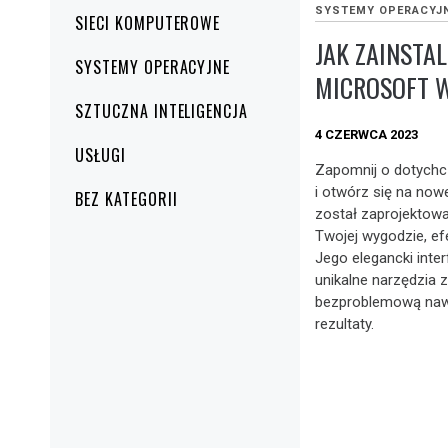
SYSTEMY OPERACYJ
SIECI KOMPUTEROWE
JAK ZAINSTA
SYSTEMY OPERACYJNE
MICROSOFT 
SZTUCZNA INTELIGENCJA
4 CZERWCA 2023
USŁUGI
Zapomnij o dotych
i otwórz się na no
BEZ KATEGORII
został zaprojektowa
Twojej wygodzie, efe
Jego elegancki interf
unikalne narzędzia 
bezproblemową nawi
rezultaty.