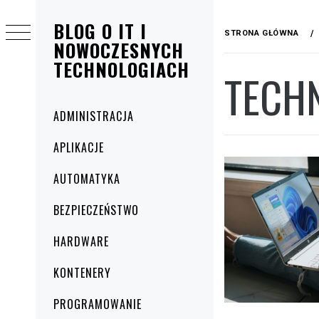
Przejdź
BLOG O IT I
do
STRONA GŁÓWNA
treści
NOWOCZESNYCH
TECHNOLOGIACH
TECH
Menu
ADMINISTRACJA
główne
APLIKACJE
AUTOMATYKA
BEZPIECZEŃSTWO
HARDWARE
KONTENERY
PROGRAMOWANIE