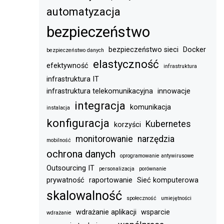
automatyzacja
bezpieczeństwo
bezpieczeństwo sieci
Docker
bezpieczeństwo danych
elastyczność
efektywność
infrastruktura
infrastruktura IT
infrastruktura telekomunikacyjna
innowacje
integracja
komunikacja
instalacja
konfiguracja
Kubernetes
korzyści
monitorowanie
narzędzia
mobilność
ochrona danych
oprogramowanie antywirusowe
Outsourcing IT
personalizacja
porównanie
prywatność
raportowanie
Sieć komputerowa
skalowalność
społeczność
umiejętności
wdrażanie aplikacji
wsparcie
wdrażanie