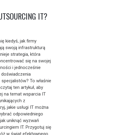
OUTSOURCING IT?
ę kiedyś, jak firmy
ją swoją infrastrukturą
nieje strategia, która
ncentrować się na swojej
ności i jednocześnie
i doświadczenia
 specjalistów? To właśnie
czytaj ten artykuł, aby
ej na temat wsparcia IT
wynikających z
ryj, jakie usługi IT można
wybrać odpowiedniego
 jak uniknąć wyzwań
rcingiem IT. Przygotuj się
róż w świat efektywnego