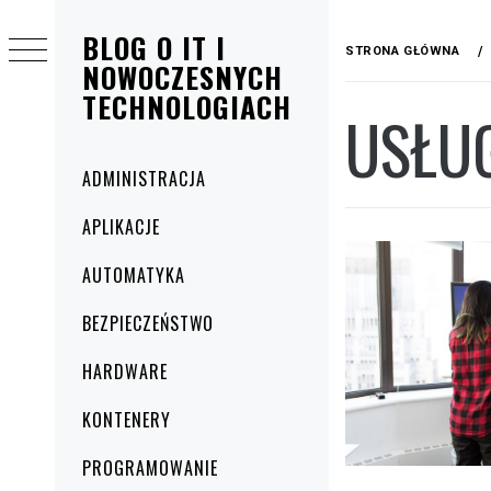
Przejdź
BLOG O IT I
do
STRONA GŁÓWNA
treści
NOWOCZESNYCH
TECHNOLOGIACH
USŁUG
Menu
ADMINISTRACJA
główne
APLIKACJE
AUTOMATYKA
BEZPIECZEŃSTWO
HARDWARE
KONTENERY
PROGRAMOWANIE