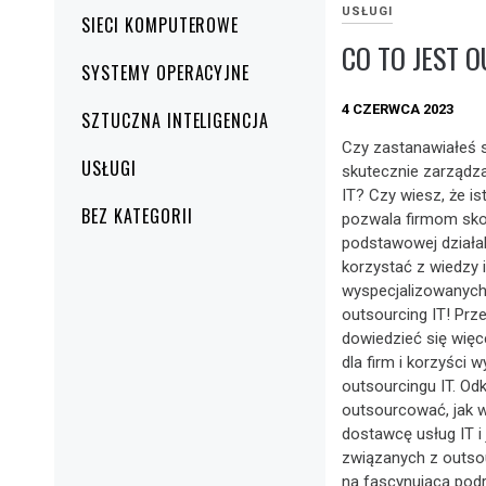
USŁUGI
SIECI KOMPUTEROWE
CO TO JEST 
SYSTEMY OPERACYJNE
4 CZERWCA 2023
SZTUCZNA INTELIGENCJA
Czy zastanawiałeś si
USŁUGI
skutecznie zarządza
IT? Czy wiesz, że ist
BEZ KATEGORII
pozwala firmom sko
podstawowej działal
korzystać z wiedzy 
wyspecjalizowanych
outsourcing IT! Prze
dowiedzieć się więc
dla firm i korzyści 
outsourcingu IT. Odk
outsourcować, jak 
dostawcę usług IT i
związanych z outsou
na fascynującą pod