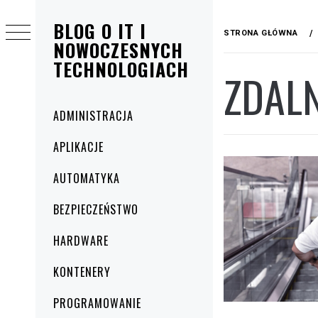
Przejdź
BLOG O IT I
do
STRONA GŁÓWNA
treści
NOWOCZESNYCH
TECHNOLOGIACH
ZDAL
Menu
ADMINISTRACJA
główne
APLIKACJE
AUTOMATYKA
BEZPIECZEŃSTWO
HARDWARE
KONTENERY
PROGRAMOWANIE