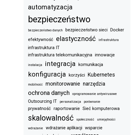
automatyzacja
bezpieczeństwo
bezpieczeństwo sieci
Docker
bezpieczeństwo danych
elastyczność
efektywność
infrastruktura
infrastruktura IT
infrastruktura telekomunikacyjna
innowacje
integracja
komunikacja
instalacja
konfiguracja
Kubernetes
korzyści
monitorowanie
narzędzia
mobilność
ochrona danych
oprogramowanie antywirusowe
Outsourcing IT
personalizacja
porównanie
prywatność
raportowanie
Sieć komputerowa
skalowalność
społeczność
umiejętności
wdrażanie aplikacji
wsparcie
wdrażanie