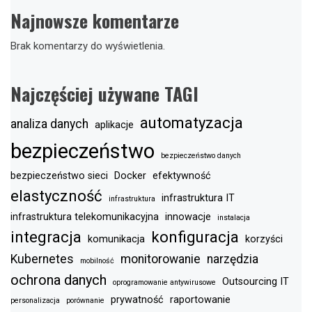
Najnowsze komentarze
Brak komentarzy do wyświetlenia.
Najczęściej używane TAGI
automatyzacja
analiza danych
aplikacje
bezpieczeństwo
bezpieczeństwo danych
bezpieczeństwo sieci
Docker
efektywność
elastyczność
infrastruktura IT
infrastruktura
infrastruktura telekomunikacyjna
innowacje
instalacja
integracja
konfiguracja
komunikacja
korzyści
Kubernetes
monitorowanie
narzędzia
mobilność
ochrona danych
Outsourcing IT
oprogramowanie antywirusowe
prywatność
raportowanie
personalizacja
porównanie