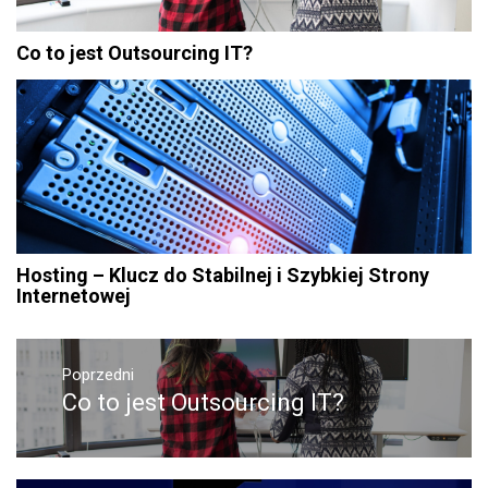
Co to jest Outsourcing IT?
Hosting – Klucz do Stabilnej i Szybkiej Strony
Internetowej
Nawigacja
wpisu
Poprzedni
Co to jest Outsourcing IT?
Poprzedni
wpis: