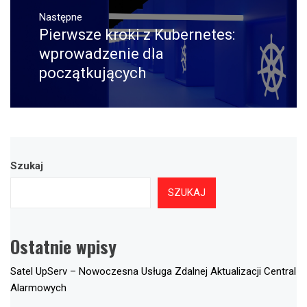
Następne
Pierwsze kroki z Kubernetes:
Następny
post:
wprowadzenie dla
początkujących
Szukaj
SZUKAJ
Ostatnie wpisy
Satel UpServ – Nowoczesna Usługa Zdalnej Aktualizacji Central
Alarmowych