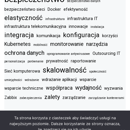
bezpieczeństwo danych
bezpieczeństwo sieci
Docker
efektywność
elastyczność
infrastruktura IT
infrastruktura
infrastruktura telekomunikacyjna
innowacje
instalacja
integracja
konfiguracja
komunikacja
korzyści
Kubernetes
monitorowanie
narzędzia
mobilność
ochrona danych
Outsourcing IT
oprogramowanie antywirusowe
prywatność
raportowanie
personalizacja
porównanie
skalowalność
Sieć komputerowa
społeczność
wdrażanie aplikacji
wsparcie
umiejętności
wdrażanie
wydajność
współpraca
wsparcie techniczne
wyzwania
zalety
Zabbix
zarządzanie
zabezpieczenia
zarządzanie kontenerami
Ta strona korzysta z ciasteczek aby świadczyć usługi na
najwyższym poziomie. Dalsze korzystanie ze strony oznacza,
PRAWA AUTORSKIE XA5.PL © WSZELKIE PRAWA
że zgadzasz się na ich użycie.