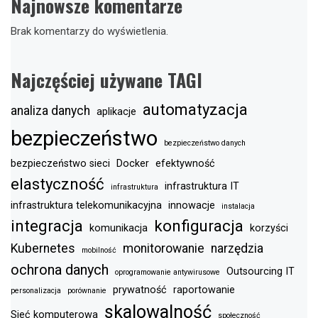
Najnowsze komentarze
Brak komentarzy do wyświetlenia.
Najczęściej używane TAGI
automatyzacja
analiza danych
aplikacje
bezpieczeństwo
bezpieczeństwo danych
bezpieczeństwo sieci
Docker
efektywność
elastyczność
infrastruktura IT
infrastruktura
infrastruktura telekomunikacyjna
innowacje
instalacja
integracja
konfiguracja
komunikacja
korzyści
Kubernetes
monitorowanie
narzędzia
mobilność
ochrona danych
Outsourcing IT
oprogramowanie antywirusowe
prywatność
raportowanie
personalizacja
porównanie
skalowalność
Sieć komputerowa
społeczność