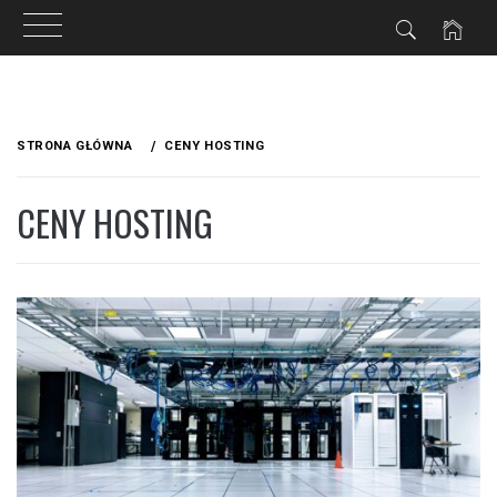
Przejdź
do
STRONA GŁÓWNA
CENY HOSTING
treści
CENY HOSTING